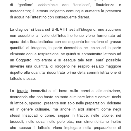
di “gonfiore” addominale con “tensione”, flautolenza e
meteorismo; il lattosio indigerito comunque aumenta la presenza
di acqua nell’intestino con conseguente diarrea.
La
diagnosi
si basa sul BREATH test all’idrogeno: uno zucchero
non assorbito a livello dell’intestino tenue viene fermentato ad
opera della flora batterica con conseguente formazione di grosse
quantita’ di idrogeno, in parte riassorbito nel colon ed in parte
eliminato con la respirazione; se quindi si somminsitra lattosio ad
un Soggetto intollerante e si esegue tale test, sara’ possibile
rinvenire una quantita’ di idrogeno nel respiro esalato maggiore
rispetto alla quantita’ riscontrata prima della somministrazione di
lattosio stesso.
La
terapia
innanzitutto si basa sulla corretta alimentazione,
ricordando che non basta soltanto eliminare latte e derivati ricchi
di lattosio, spesso presente non solo nelle preparazioni dolciarie
ed in genere culinarie, ma anche in altri alimenti come negli
stessi insaccati o come, seppur in tracce, nelle cipolle, nei
broccoli, nelle uova, nelle pere etc.; non dimentichiamo inoltre
che spesso il lattosio viene impiegato nella preparazione di