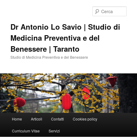
Vai
Vai
al
al
Cerca
contenuto
contenuto
principale
secondario
Dr Antonio Lo Savio | Studio di
Medicina Preventiva e del
Benessere | Taranto
Studio di Medicina Preventiva e del Benessere
Menu
Home
Articoli
Contatti
Cookies policy
principale
Curriculum Vitae
Servizi