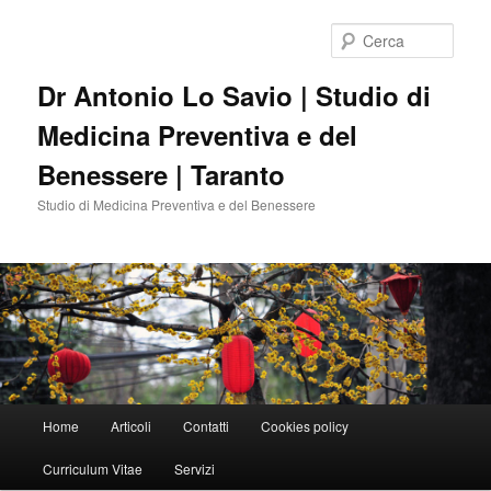
Vai
Vai
al
al
Cerca
contenuto
contenuto
principale
secondario
Dr Antonio Lo Savio | Studio di
Medicina Preventiva e del
Benessere | Taranto
Studio di Medicina Preventiva e del Benessere
Menu
Home
Articoli
Contatti
Cookies policy
principale
Curriculum Vitae
Servizi