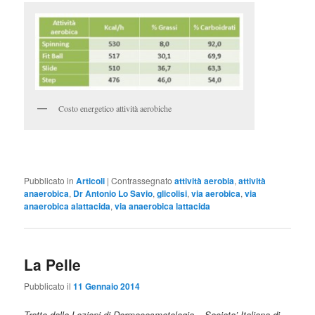
Costo energetico attività aerobiche
Pubblicato in
Articoli
|
Contrassegnato
attività aerobia
,
attività
anaerobica
,
Dr Antonio Lo Savio
,
glicolisi
,
via aerobica
,
via
anaerobica alattacida
,
via anaerobica lattacida
La Pelle
Pubblicato il
11 Gennaio 2014
Tratto dalle Lezioni di Dermocosmetologia – Societa’ Italiana di