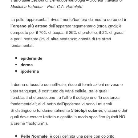
Medicina Estetica – Prof. C.A. Bartoletti
La pelle rappresenta il rivestimento/barriera del nostro corpo ed
è
l’organo più esteso
dell’apparato tegumentario (circa 2mq); è
composto per il 70% di acqua, il 25% di proteine, il 2% di grassi
e per il restante 3% di altre sostanze; consta di tre strati
fondamentali:
epidermide
derma
ipoderma
Il derma o tessuto connettivale, ricco di terminazioni nervose e
vasi sanguigni, è costituito da varie cellule, tra le quali i
fibroblasti che producono tra l’altro il collagene e “la sostanza
fondamentale”; al di sotto dell’ipoderma vi sono i muscoli.
Si distinguono fondamentalmente
5 biotipi cutanei
, ciascuno dei
quali deve essere trattato e gestito in modo specifico (quindi NO
a creme “factotum”!).
Pelle Normale
: è così definita una pelle con colorito