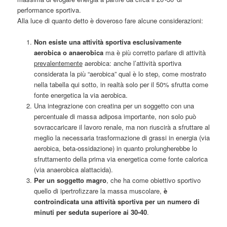
performance sportiva.
Alla luce di quanto detto è doveroso fare alcune considerazioni:
Non esiste una attività sportiva esclusivamente
aerobica
o anaerobica
ma è più corretto parlare di attività
prevalentemente
aerobica: anche l’attività sportiva
considerata la più “aerobica” qual è lo step, come mostrato
nella tabella qui sotto, in realtà solo per il 50% sfrutta come
fonte energetica la via aerobica.
Una integrazione con creatina per un soggetto con una
percentuale di massa adiposa importante, non solo può
sovraccaricare il lavoro renale, ma non riuscirà a sfruttare al
meglio la necessaria trasformazione di grassi in energia (via
aerobica, beta-ossidazione) in quanto prolungherebbe lo
sfruttamento della prima via energetica come fonte calorica
(via anaerobica alattacida).
Per un soggetto magro
, che ha come obiettivo sportivo
quello di ipertrofizzare la massa muscolare,
è
controindicata una attività sportiva per un numero di
minuti per seduta superiore ai 30-40
.