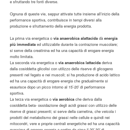
e sfruttando tre fonti diverse.
Ognuna di queste vie, seppur attivate tutte insieme all’inizio della
performance sportiva, contribuisce in tempi diversi alla
produzione e sfruttamento della energia prodotta.
La prima via energetica o
via anaerobica alattacida
dà
energia
più immediata
ed utilizzabile durante la contrazione muscolare;
si serve della creatinina ed ha una capacità di erogare energia
molto limitata.
La seconda via energetica o
via anaerobica lattacida
deriva
dalla cosiddetta glicolisi con utilizzo delle riserve di glicogeno
presenti nel fegato e nei muscoli; si ha produzione di acido lattico
ed ha una capacità di erogare energia che gradualmente si
esaurisce dopo un picco intorno al 15′-20′ di performance
sportiva.
La terza via energetica o
via aerobica
che deriva dalla
cosiddetta beta- ossidazione degli acidi grassi con utilizzo delle
riserve di grassi presenti; si serve della carnetina, che veicola i
prodotti del metabolismo dei grassi nelle cellule e quindi nei
mitocondri, vere e proprie centrali energetiche ed ha una capacità
massima di erogare energia a partire da circa il 20′-30′ di