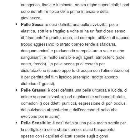
omogeneo, liscia e luminosa, senza rughe superficiali; i pori
sono ristretti; è tipica della prima infanzia e della
giovinezza.
Pelle Secca
: è così definita una pelle avvizzita, poco
elastica, sottile e fragile; a volte si ha un fastidioso senso
di “tiramento” e prurito, dopo, ad esempio, utilizzo di sapone
troppo aggressivo; lo strato corneo tende a sfaldarsi,
desquamandosi e producendo screpolature a volte anche
sanguinanti; è molto sensibile agli agenti atmosferici(sole,
vento, freddo). La pelle secca puo’ esserla per
disidratazione (scarso apporto di acqua con l’alimentazione)
o per perdita del film lipidico (esempio: ridotto apporto
dietetico di grassi).
Pelle Grassa
: è così definita una pelle untuosa e lucida, di
colore spesso olivastro; pori e ghiandole sebacee dilatate,
comedoni (i cosiddetti punticci, espressione di pori occlusi
dal pulviscolo atmosferico e dall’eccesso di sebo che
evolvono poi in acne).
Pelle Sensibile
: è così definita una pelle molto sottile per
la sottigliezza dello strato corneo, quasi trasparente,
spesso con i capillari dilatati specie sugli zigomi