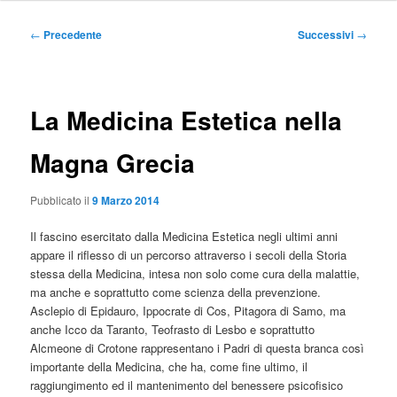
Navigazione
←
Precedente
Successivi
→
articolo
La Medicina Estetica nella
Magna Grecia
Pubblicato il
9 Marzo 2014
Il fascino esercitato dalla Medicina Estetica negli ultimi anni
appare il riflesso di un percorso attraverso i secoli della Storia
stessa della Medicina, intesa non solo come cura della malattie,
ma anche e soprattutto come scienza della prevenzione.
Asclepio di Epidauro, Ippocrate di Cos, Pitagora di Samo, ma
anche Icco da Taranto, Teofrasto di Lesbo e soprattutto
Alcmeone di Crotone rappresentano i Padri di questa branca così
importante della Medicina, che ha, come fine ultimo, il
raggiungimento ed il mantenimento del benessere psicofisico