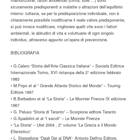
malnutrizione, fattori ambientali (clima, sole …) sono
sicuramente predisponenti a malattie o altrazioni dell’equilibrio
interno: tuttavia, se per la predisposizione individuale, non è
chiaramente possibile modificarne il reale valore predisponente,
si può invece modificare, migliorare quelli che sono i fattori
ambientali, le abitudini di vita e voluttuarie di ogni singolo
individuo, attraverso appunto un’opera di prevenzione.
BIBLIOGRAFIA
• G.Calero “Storia dell’Arte Classica Italiana” – Società Editrice
Internazionale Torino, XVI ristampa della 2° edizione febbraio
1983
• M.Firpo et al “ Grande Atlante Storico del Mondo” – Touring
Editore 1997
• B.Barbadoro et al “La Storia” – Le Monnier Firenze IX edizione
1967
• G. Peluso “Storia di Taranto” – Scorpione editore Taranto
• G.Spadolini et al “I secoli” – Le Monnier Firenze
• “La Storia” – Utet 2004 , 2° volume “La Grecia e il Mondo
Ellenistico”
• L. Sterpellone “Dagli Dei al DNA”- Antonio Delfino Editore,