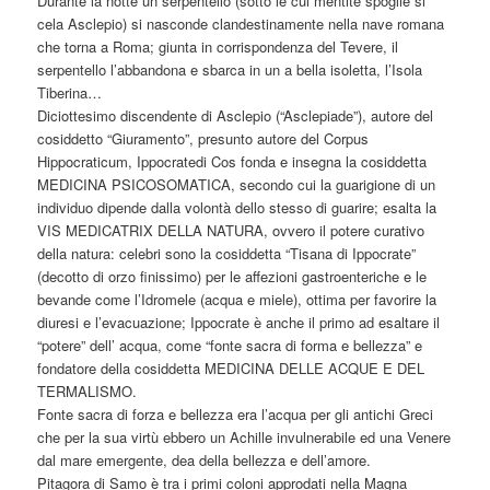
Durante la notte un serpentello (sotto le cui mentite spoglie si
cela Asclepio) si nasconde clandestinamente nella nave romana
che torna a Roma; giunta in corrispondenza del Tevere, il
serpentello l’abbandona e sbarca in un a bella isoletta, l’Isola
Tiberina…
Diciottesimo discendente di Asclepio (“Asclepiade”), autore del
cosiddetto “Giuramento”, presunto autore del Corpus
Hippocraticum, Ippocratedi Cos fonda e insegna la cosiddetta
MEDICINA PSICOSOMATICA, secondo cui la guarigione di un
individuo dipende dalla volontà dello stesso di guarire; esalta la
VIS MEDICATRIX DELLA NATURA, ovvero il potere curativo
della natura: celebri sono la cosiddetta “Tisana di Ippocrate”
(decotto di orzo finissimo) per le affezioni gastroenteriche e le
bevande come l’Idromele (acqua e miele), ottima per favorire la
diuresi e l’evacuazione; Ippocrate è anche il primo ad esaltare il
“potere” dell’ acqua, come “fonte sacra di forma e bellezza” e
fondatore della cosiddetta MEDICINA DELLE ACQUE E DEL
TERMALISMO.
Fonte sacra di forza e bellezza era l’acqua per gli antichi Greci
che per la sua virtù ebbero un Achille invulnerabile ed una Venere
dal mare emergente, dea della bellezza e dell’amore.
Pitagora di Samo è tra i primi coloni approdati nella Magna