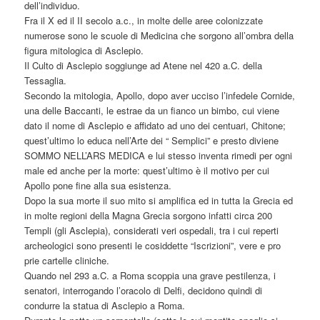
dell’individuo.
Fra il X ed il II secolo a.c., in molte delle aree colonizzate
numerose sono le scuole di Medicina che sorgono all’ombra della
figura mitologica di Asclepio.
Il Culto di Asclepio soggiunge ad Atene nel 420 a.C. della
Tessaglia.
Secondo la mitologia, Apollo, dopo aver ucciso l’infedele Cornide,
una delle Baccanti, le estrae da un fianco un bimbo, cui viene
dato il nome di Asclepio e affidato ad uno dei centuari, Chitone;
quest’ultimo lo educa nell’Arte dei “ Semplici” e presto diviene
SOMMO NELL’ARS MEDICA e lui stesso inventa rimedi per ogni
male ed anche per la morte: quest’ultimo è il motivo per cui
Apollo pone fine alla sua esistenza.
Dopo la sua morte il suo mito si amplifica ed in tutta la Grecia ed
in molte regioni della Magna Grecia sorgono infatti circa 200
Templi (gli Asclepia), considerati veri ospedali, tra i cui reperti
archeologici sono presenti le cosiddette “Iscrizioni”, vere e pro
prie cartelle cliniche.
Quando nel 293 a.C. a Roma scoppia una grave pestilenza, i
senatori, interrogando l’oracolo di Delfi, decidono quindi di
condurre la statua di Asclepio a Roma.