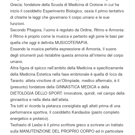
Grecia; fondatore della Scuola di Medicina di Crotone in cui ha
inizio il cosiddetto Esperimento Biologico, ossia il primo tentativo
di chiarire le leggi che governano il corpo umano e le sue
funzioni.
Secondo Pitagora, l’uomo è regolato da Ordine, Ritmo e Armonia:
il Ritmo è proprio come la musica e pertanto egli pone le basi per
quella che oggi è definita MUSICOTERAPIA.
Essendo la musica perfetta espressione di Armonia, il suono
degli strumenti può ristabilire questa armonia all’interno del corpo
umano.
Altra figura di spicco nell’ambito della Medicina e specificamente
della Medicina Estetica nella fase embrionale è quella di Icco da
Taranto: atleta vincitore di un’Olimpiade, medico affermato, è il
(presunto) fondatore della GINNASTICA MEDICA e della
DIETOLOGIA DELLO SPORT: innovatore, quindi, nel campo della
ginnastica e nella dieta dell’atleta.
Tra tutti si ricorda la pietanza consigliata agli alteti prima di una
performance sportiva, il cosiddetto Kandaulos (pasto completo
energetico e proteico).
Teofrasto di Lesbo è il primo scrittore greco a scrivere un trattato
sulla MANUTENZIONE DEL PROPRIO CORPO ed in particolare