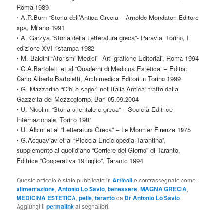
Roma 1989
• A.R.Burn “Storia dell’Antica Grecia – Arnoldo Mondatori Editore
spa, Milano 1991
• A. Garzya “Storia della Letteratura greca”- Paravia, Torino, I
edizione XVI ristampa 1982
• M. Baldini “Aforismi Medici”- Arti grafiche Editoriali, Roma 1994
• C.A.Bartoletti et al “Quaderni di Medicna Estetica” – Editor:
Carlo Alberto Bartoletti, Archimedica Editori in Torino 1999
• G. Mazzarino “Cibi e sapori nell’Italia Antica” tratto dalla
Gazzetta del Mezzogiornp, Bari 05.09.2004
• U. Nicolini “Storia orientale e greca” – Società Editrice
Internazionale, Torino 1981
• U. Albini et al “Letteratura Greca” – Le Monnier Firenze 1975
• G.Acquaviav et al “Piccola Enciclopedia Tarantina”,
supplemento al quotidiano “Corriere del Giorno” di Taranto,
Editrice “Cooperativa 19 luglio”, Taranto 1994
Questo articolo è stato pubblicato in
Articoli
e contrassegnato come
alimentazione
,
Antonio Lo Savio
,
benessere
,
MAGNA GRECIA
,
MEDICINA ESTETICA
,
pelle
,
taranto
da
Dr Antonio Lo Savio
.
Aggiungi il
permalink
ai segnalibri.