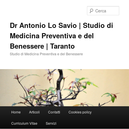
Vai
al
Cerca
contenuto
principale
Dr Antonio Lo Savio | Studio di
Medicina Preventiva e del
Benessere | Taranto
Studio di Medicina Preventiva e del Benessere
Menu
Home
Articoli
Contatti
Cookies policy
principale
Curriculum Vitae
Servizi