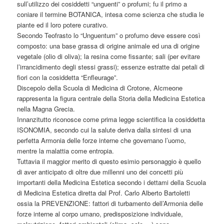
sull’utilizzo dei cosiddetti “unguenti” o profumi; fu il primo a
coniare il termine BOTANICA, intesa come scienza che studia le
piante ed il loro potere curativo.
Secondo Teofrasto lo “Unguentum” o profumo deve essere così
composto: una base grassa di origine animale ed una di origine
vegetale (olio di oliva); la resina come fissante; sali (per evitare
l’irrancidimento degli stessi grassi); essenze estratte dai petali di
fiori con la cosiddetta “Enfleurage”.
Discepolo della Scuola di Medicina di Crotone, Alcmeone
rappresenta la figura centrale della Storia della Medicina Estetica
nella Magna Grecia.
Innanzitutto riconosce come prima legge scientifica la cosiddetta
ISONOMIA, secondo cui la salute deriva dalla sintesi di una
perfetta Armonia delle forze interne che governano l’uomo,
mentre la malattia come entropia.
Tuttavia il maggior merito di questo esimio personaggio è quello
di aver anticipato di oltre due millenni uno dei concetti più
importanti della Medicina Estetica secondo i dettami della Scuola
di Medicina Estetica diretta dal Prof. Carlo Alberto Bartoletti
ossia la PREVENZIONE: fattori di turbamento dell’Armonia delle
forze interne al corpo umano, predisposizione individuale,