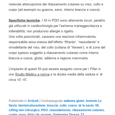
notevole attenuazione del rilassamento cutaneo su viso, collo e
corpo (ad esempio su guance, seno, interno braccia e cosce).
Specifiche tecniche
: I fili in PDO sono altamente sicuri, peraltro
già utilizzati in cardiochirurgia per l’estrema maneggevolezza e
tollerabilità; non producono allergie o rigetto.
Una volta posizionati, causano una reazione infiammatoria,
responsabile essa stessa dell’effetto “liftante”, “rassodante” e
rimodellante del viso, del collo (collana di “Venere”), e di zone del
corpo spesso soggette a rilassamento cutaneo come interno
braccia e cosce, glutei, addome e regione mammaria.
L’impianto di questi fili può essere eseguito come per i Filler in
uno
Studio Medico a norma
e la durata media della seduta e’ di
circa 10’-15’.
Pubblicato in
Articoli
|
Contrassegnato
addome glutei
,
Antonio Lo
Savio
,
bioristrutturazione
,
braccia
,
collo
,
cosce
,
dr lo savio
,
fili
,
Lifting non chirurgico
,
PDO
,
rassodamento
,
rilassamento cutaneo
,
rughe
,
seno
,
Skin Lift
,
taranto
,
Tightening Thread
,
TT