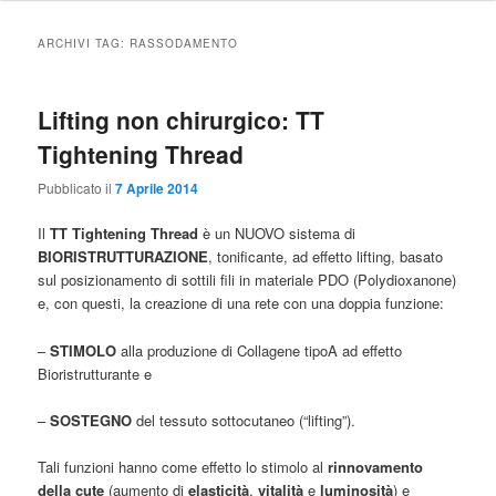
ARCHIVI TAG:
RASSODAMENTO
Lifting non chirurgico: TT
Tightening Thread
Pubblicato il
7 Aprile 2014
Il
TT Tightening Thread
è un NUOVO sistema di
BIORISTRUTTURAZIONE
, tonificante, ad effetto lifting, basato
sul posizionamento di sottili fili in materiale PDO (Polydioxanone)
e, con questi, la creazione di una rete con una doppia funzione:
–
STIMOLO
alla produzione di Collagene tipoA ad effetto
Bioristrutturante e
–
SOSTEGNO
del tessuto sottocutaneo (“lifting”).
Tali funzioni hanno come effetto lo stimolo al
rinnovamento
della cute
(aumento di
elasticità
,
vitalità
e
luminosità
) e