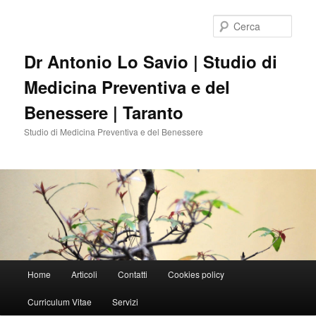
Vai
Vai
al
al
Cerca
contenuto
contenuto
principale
secondario
Dr Antonio Lo Savio | Studio di
Medicina Preventiva e del
Benessere | Taranto
Studio di Medicina Preventiva e del Benessere
Menu
Home
Articoli
Contatti
Cookies policy
principale
Curriculum Vitae
Servizi