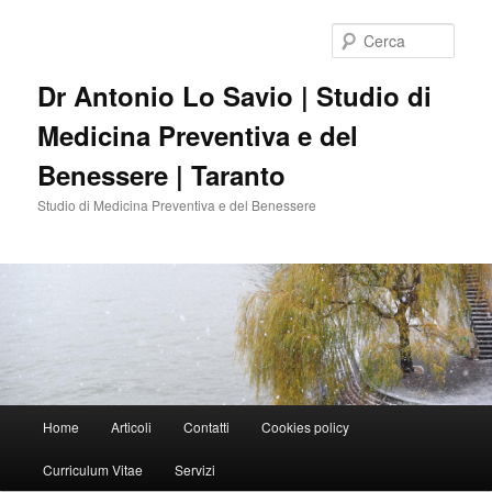
Vai
Vai
al
al
Cerca
contenuto
contenuto
principale
secondario
Dr Antonio Lo Savio | Studio di
Medicina Preventiva e del
Benessere | Taranto
Studio di Medicina Preventiva e del Benessere
Menu
Home
Articoli
Contatti
Cookies policy
principale
Curriculum Vitae
Servizi