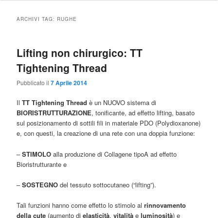
ARCHIVI TAG:
RUGHE
Lifting non chirurgico: TT
Tightening Thread
Pubblicato il
7 Aprile 2014
Il
TT Tightening Thread
è un NUOVO sistema di
BIORISTRUTTURAZIONE
, tonificante, ad effetto lifting, basato
sul posizionamento di sottili fili in materiale PDO (Polydioxanone)
e, con questi, la creazione di una rete con una doppia funzione:
–
STIMOLO
alla produzione di Collagene tipoA ad effetto
Bioristrutturante e
–
SOSTEGNO
del tessuto sottocutaneo (“lifting”).
Tali funzioni hanno come effetto lo stimolo al
rinnovamento
della cute
(aumento di
elasticità
,
vitalità
e
luminosità
) e