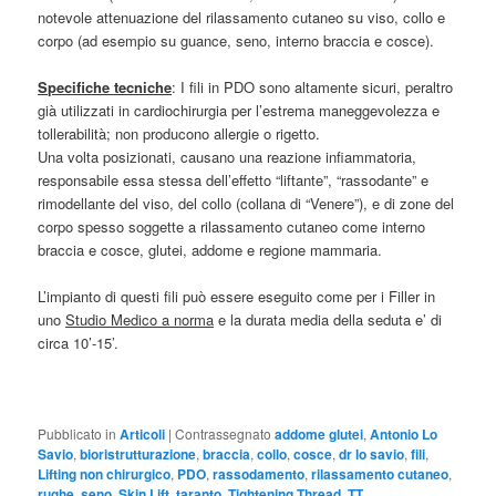
notevole attenuazione del rilassamento cutaneo su viso, collo e
corpo (ad esempio su guance, seno, interno braccia e cosce).
Specifiche tecniche
: I fili in PDO sono altamente sicuri, peraltro
già utilizzati in cardiochirurgia per l’estrema maneggevolezza e
tollerabilità; non producono allergie o rigetto.
Una volta posizionati, causano una reazione infiammatoria,
responsabile essa stessa dell’effetto “liftante”, “rassodante” e
rimodellante del viso, del collo (collana di “Venere”), e di zone del
corpo spesso soggette a rilassamento cutaneo come interno
braccia e cosce, glutei, addome e regione mammaria.
L’impianto di questi fili può essere eseguito come per i Filler in
uno
Studio Medico a norma
e la durata media della seduta e’ di
circa 10’-15’.
Pubblicato in
Articoli
|
Contrassegnato
addome glutei
,
Antonio Lo
Savio
,
bioristrutturazione
,
braccia
,
collo
,
cosce
,
dr lo savio
,
fili
,
Lifting non chirurgico
,
PDO
,
rassodamento
,
rilassamento cutaneo
,
rughe
,
seno
,
Skin Lift
,
taranto
,
Tightening Thread
,
TT